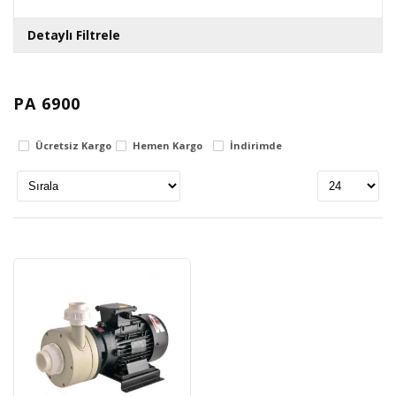
Detaylı Filtrele
Gövde
PA 6900
polypropylene
Ücretsiz Kargo
Hemen Kargo
İndirimde
Fiyat Aralığı
0
TL
3406270
TL