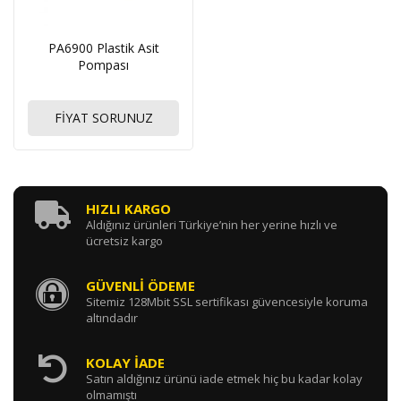
PA6900 Plastik Asit
Pompası
FİYAT SORUNUZ
HIZLI KARGO
Aldığınız ürünleri Türkiye’nin her yerine hızlı ve
ücretsiz kargo
GÜVENLİ ÖDEME
Sitemiz 128Mbit SSL sertifikası güvencesiyle koruma
altındadır
KOLAY İADE
Satın aldığınız ürünü iade etmek hiç bu kadar kolay
olmamıştı