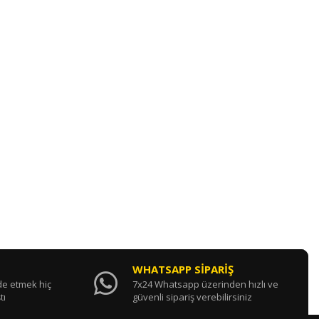
WHATSAPP SİPARİŞ
ade etmek hiç
7x24 Whatsapp üzerinden hızlı ve
tı
güvenli sipariş verebilirsiniz