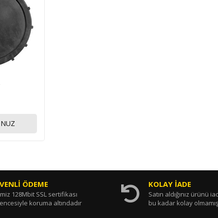
UNUZ
VENLİ ÖDEME
KOLAY İADE
miz 128Mbit SSL sertifikası
Satın aldığınız ürünü i
encesiyle koruma altındadır
bu kadar kolay olmamış