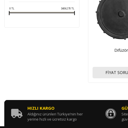
0
TL
3406270
TL
Difüzör
FİYAT SOR
HIZLI KARGO
GÜ
Aldığınız ürünleri Türkiye’nin her
Site
yerine hızlı ve ücretsiz kargo
güv