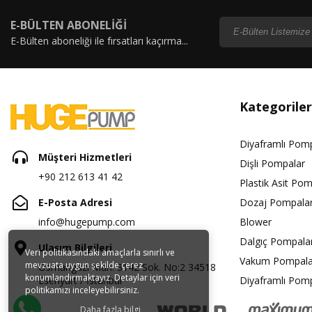
E-BÜLTEN ABONELİĞİ
E-Bülten aboneliği ile fırsatları kaçırma...
Kategoriler
Diyaframlı Pom
Müşteri Hizmetleri
Dişli Pompalar
+90 212 613 41 42
Plastik Asit Pom
E-Posta Adresi
Dozaj Pompalar
info@hugepump.com
Blower
Dalgıç Pompala
Ulaşım Bilgileri
Veri politikasındaki amaçlarla sınırlı ve
Vakum Pompala
mevzuata uygun şekilde çerez
Osmangazi Mah. 3142 Sok. No:2 34518
konumlandırmaktayız. Detaylar için veri
Esenyurt / İstanbul
Diyaframlı Pom
politikamızı inceleyebilirsiniz.
Daha fazla bilgi