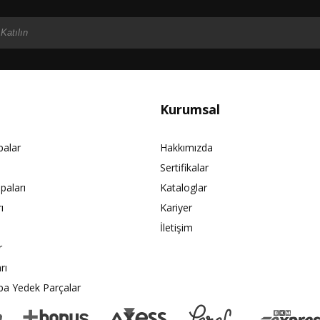
Kurumsal
palar
Hakkımızda
Sertifikalar
paları
Kataloglar
ı
Kariyer
İletişim
r
rı
pa Yedek Parçalar