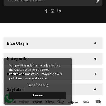
Bize Ulaşın
Kategoriler
Veri politikasındaki amaçlarla sınırlı ve
mevzuata uygun şekilde çerez
Diyaframlı Pompalar
Müşteri Hizmetleri
Kurumsal
konumlandırmaktayız. Detaylar için veri
Dişli Pompalar
politikamızı inceleyebilirsiniz.
+90 212 613 41 42
Plastik Asit Pompaları
Daha fazla bilgi
Hakkımızda
E-Posta Adresi
Sayfalar
Dozaj Pompaları
Sertifikalar
info@hugepump.com
Tamam
Blower
Kataloglar
Gizlilik ve Kullanım Şartları
Ulaşım Bilgileri
Dalgıç Pompalar