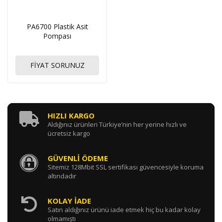
PA6700 Plastik Asit
Pompası
FİYAT SORUNUZ
HIZLI KARGO
Aldığınız ürünleri Türkiye’nin her yerine hızlı ve
ücretsiz kargo
GÜVENLİ ÖDEME
Sitemiz 128Mbit SSL sertifikası güvencesiyle koruma
altındadır
KOLAY İADE
Satın aldığınız ürünü iade etmek hiç bu kadar kolay
olmamıştı