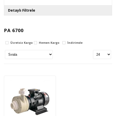
Detaylı Filtrele
Gövde
PA 6700
polypropylene
Ücretsiz Kargo
Hemen Kargo
İndirimde
Fiyat Aralığı
0
TL
3406270
TL