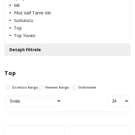
Mil
Pilot Valf Tamir Kiti
Susturucu
Top
Top Yuvası
Detaylı Filtrele
Top
Fiyat Aralığı
Ücretsiz Kargo
Hemen Kargo
İndirimde
0
TL
3406270
TL