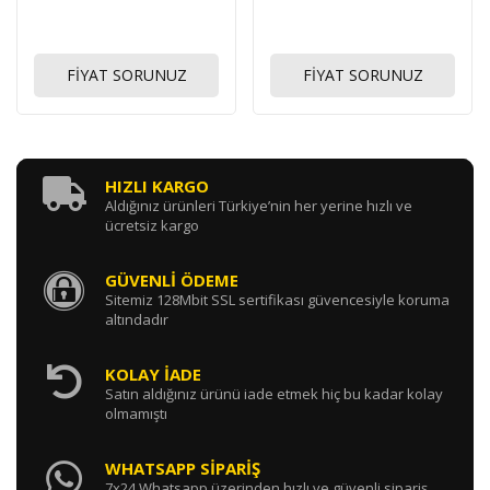
FİYAT SORUNUZ
FİYAT SORUNUZ
HIZLI KARGO
Aldığınız ürünleri Türkiye’nin her yerine hızlı ve
ücretsiz kargo
GÜVENLİ ÖDEME
Sitemiz 128Mbit SSL sertifikası güvencesiyle koruma
altındadır
KOLAY İADE
Satın aldığınız ürünü iade etmek hiç bu kadar kolay
olmamıştı
WHATSAPP SİPARİŞ
7x24 Whatsapp üzerinden hızlı ve güvenli sipariş