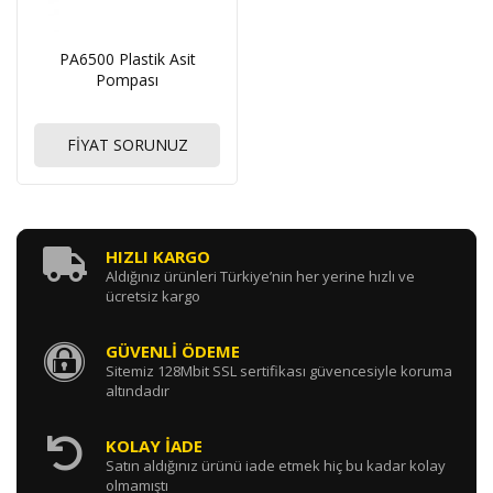
PA6500 Plastik Asit
Pompası
FİYAT SORUNUZ
HIZLI KARGO
Aldığınız ürünleri Türkiye’nin her yerine hızlı ve
ücretsiz kargo
GÜVENLİ ÖDEME
Sitemiz 128Mbit SSL sertifikası güvencesiyle koruma
altındadır
KOLAY İADE
Satın aldığınız ürünü iade etmek hiç bu kadar kolay
olmamıştı