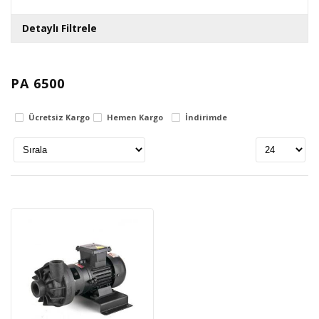
Detaylı Filtrele
Gövde
PA 6500
polypropylene
Ücretsiz Kargo
Hemen Kargo
İndirimde
pvdf
Fiyat Aralığı
0
TL
3406270
TL