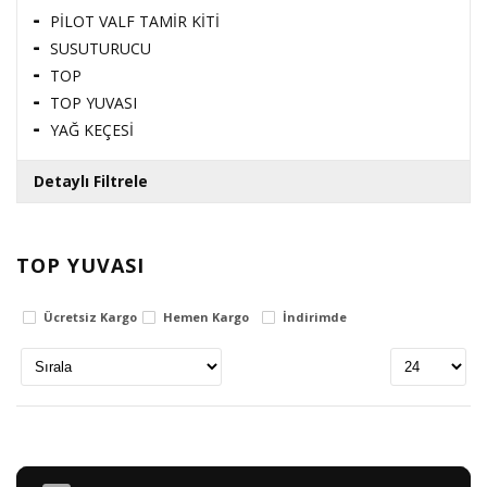
PİLOT VALF TAMİR KİTİ
SUSUTURUCU
TOP
TOP YUVASI
YAĞ KEÇESİ
Detaylı Filtrele
TOP YUVASI
Fiyat Aralığı
Ücretsiz Kargo
Hemen Kargo
İndirimde
0
TL
3406270
TL