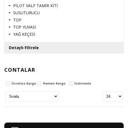
PİLOT VALF TAMİR KİTİ
SUSUTURUCU
TOP
TOP YUVASI
YAĞ KEÇESİ
Detaylı Filtrele
CONTALAR
Fiyat Aralığı
Ücretsiz Kargo
Hemen Kargo
İndirimde
0
TL
3406270
TL