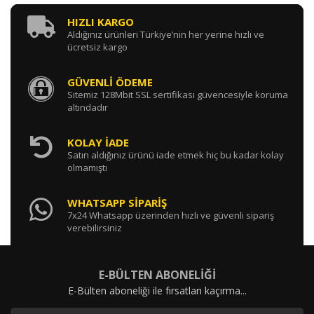
HIZLI KARGO
Aldığınız ürünleri Türkiye’nin her yerine hızlı ve
ücretsiz kargo
GÜVENLİ ÖDEME
Sitemiz 128Mbit SSL sertifikası güvencesiyle koruma
altındadır
KOLAY İADE
Satın aldığınız ürünü iade etmek hiç bu kadar kolay
olmamıştı
WHATSAPP SİPARİŞ
7x24 Whatsapp üzerinden hızlı ve güvenli sipariş
verebilirsiniz
E-BÜLTEN ABONELİĞİ
E-Bülten aboneliği ile fırsatları kaçırma...