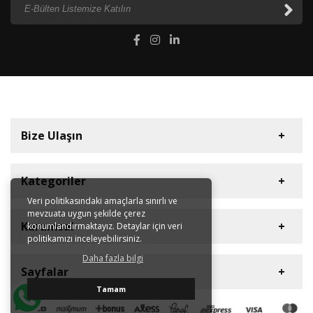
Bize Ulaşın
Kategoriler
Veri politikasındaki amaçlarla sınırlı ve
mevzuata uygun şekilde çerez
Diyaframlı Pompalar
Müşteri Hizmetleri
Kurumsal
konumlandırmaktayız. Detaylar için veri
Dişli Pompalar
politikamızı inceleyebilirsiniz.
+90 212 613 41 42
Plastik Asit Pompaları
Daha fazla bilgi
Hakkımızda
E-Posta Adresi
Sayfalar
Dozaj Pompaları
Sertifikalar
info@hugepump.com
Tamam
Blower
Kataloglar
Gizlilik ve Kullanım Şartları
Ulaşım Bilgileri