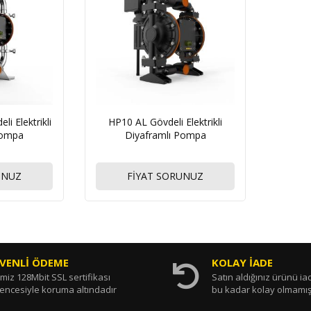
li Elektrikli
HP10 AL Gövdeli Elektrikli
Pompa
Diyaframlı Pompa
UNUZ
FİYAT SORUNUZ
VENLİ ÖDEME
KOLAY İADE
miz 128Mbit SSL sertifikası
Satın aldığınız ürünü i
encesiyle koruma altındadır
bu kadar kolay olmamış