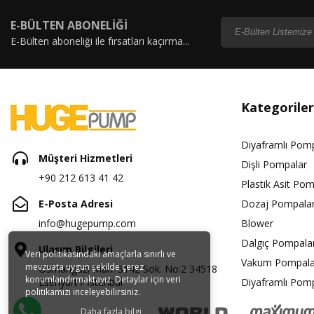
E-BÜLTEN ABONELİĞİ
E-Bülten aboneliği ile fırsatları kaçırma...
Kategoriler
Diyaframlı Pom
Müşteri Hizmetleri
Dişli Pompalar
+90 212 613 41 42
Plastik Asit Pom
E-Posta Adresi
Dozaj Pompalar
info@hugepump.com
Blower
Dalgıç Pompala
Ulaşım Bilgileri
Veri politikasındaki amaçlarla sınırlı ve
Vakum Pompala
mevzuata uygun şekilde çerez
Osmangazi Mah. 3142 Sok. No:2 34518
konumlandırmaktayız. Detaylar için veri
Esenyurt / İstanbul
Diyaframlı Pom
politikamızı inceleyebilirsiniz.
Daha fazla bilgi