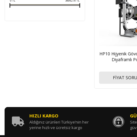
0
TL
3406270
TL
HP10 Hijyenik Gövde
Diyaframlı 
FİYAT SOR
HIZLI KARGO
GÜ
Aldığınız ürünleri Türkiye’nin her
Site
yerine hızlı ve ücretsiz kargo
güv