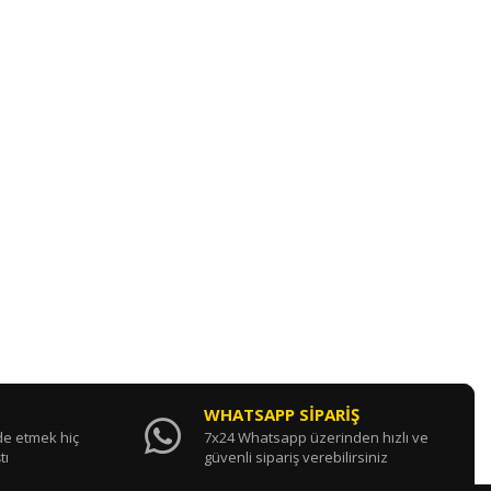
WHATSAPP SİPARİŞ
ade etmek hiç
7x24 Whatsapp üzerinden hızlı ve
tı
güvenli sipariş verebilirsiniz