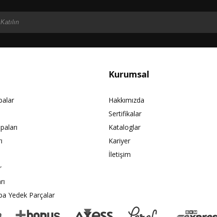
Kurumsal
palar
Hakkımızda
Sertifikalar
paları
Kataloglar
ı
Kariyer
İletişim
r
rı
pa Yedek Parçalar