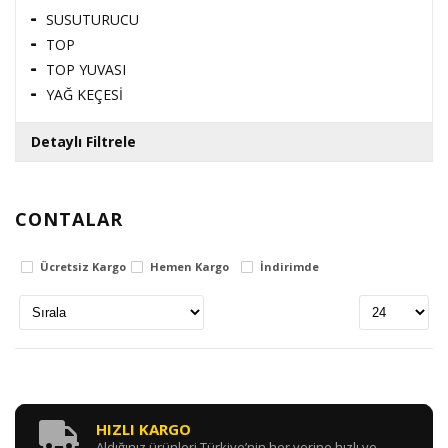
SUSUTURUCU
TOP
TOP YUVASI
YAĞ KEÇESİ
Detaylı Filtrele
CONTALAR
Fiyat Aralığı
Ücretsiz Kargo
Hemen Kargo
İndirimde
0
TL
3406270
TL
HIZLI KARGO
Aldığınız ürünleri Türkiye’nin her yerine hızlı ve