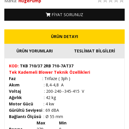
Marka:
HugePump
FİYAT SORUNUZ
ÜRÜN DETAYI
ÜRÜN YORUMLARI
TESLİMAT BİLGİLERİ
KOD:
TKB 710/37 2RB 710-7AT37
Tek Kademeli Blower Te
knik Özellikleri
Faz
:
Trifaze ( 3ph )
Akım
: 8,4-4,8 A
Voltaj
: 200-240--345-415 V
Ağırlık
: 42 kg
Motor Gücü
:
4 kw
Gürültü Seviyesi
:
69 dBA
Bağlantı Ölçüsü
:
Ø 55 mm
Max
Min