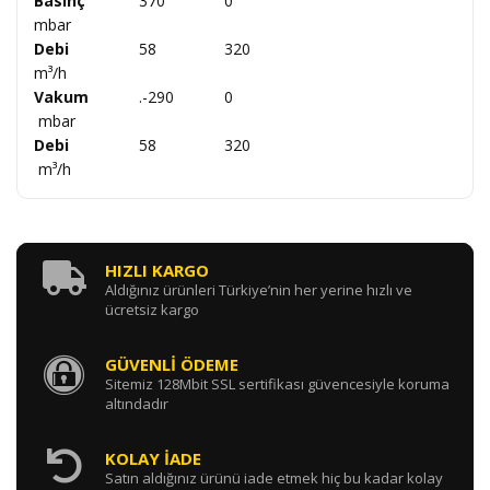
Basınç
370
0
mbar
Debi
58
320
m
³/h
Vakum
.-290
0
mbar
Debi
58
320
m³/h
HIZLI KARGO
Aldığınız ürünleri Türkiye’nin her yerine hızlı ve
ücretsiz kargo
GÜVENLİ ÖDEME
Sitemiz 128Mbit SSL sertifikası güvencesiyle koruma
altındadır
KOLAY İADE
Satın aldığınız ürünü iade etmek hiç bu kadar kolay