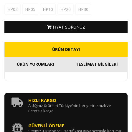
HP02
HP05
HP10
HP20
HP30
FİYAT SORUNUZ
ÜRÜN DETAYI
ÜRÜN YORUMLARI
TESLİMAT BİLGİLERİ
HIZLI KARGO
Aldığınız ürünleri Türkiye’nin her yerine hızlı ve
ücretsiz kargo
GÜVENLİ ÖDEME
Sitemiz 128Mbit SSL sertifikası güvencesiyle koruma