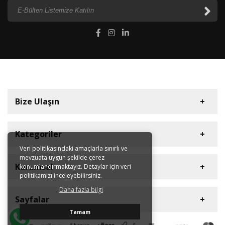
Bize Ulaşın
Kategoriler
Veri politikasındaki amaçlarla sınırlı ve
mevzuata uygun şekilde çerez
Diyaframlı Pompalar
Müşteri Hizmetleri
Kurumsal
konumlandırmaktayız. Detaylar için veri
Dişli Pompalar
politikamızı inceleyebilirsiniz.
+90 212 613 41 42
Plastik Asit Pompaları
Daha fazla bilgi
Hakkımızda
E-Posta Adresi
Sayfalar
Dozaj Pompaları
Sertifikalar
info@hugepump.com
Tamam
Blower
Kataloglar