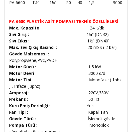
PA 6600
1½"
1¼"
50
40
1,5
3000
PA 6600 PLASTİK ASİT POMPASI TEKNİK ÖZELLİKLERİ
Max. Kapasite :
24 lt/dk
Sıvı Giriş :
1¼" (DN32)
Sıvı Çıkış :
1½" (DN40)
Max. Sıvı Çıkış Basıncı :
20 mSS ( 2 bar)
Gövde Malzemesi :
Polypropylene,PVC,PVDF
Motor Gücü :
1,5 kW
Motor Devri :
3000 d/d
Motor Tipi :
Monofaze ( 1phz
) ,Trifaze ( 3phz)
Amperaj :
220V,380V
Frekans :
50 Hz
Kuru Emiş Derinliği
: Yok
Fan Tipi :
Kapalı Fan
Gövde Türü :
İşlemeli gövde
Pompa Türü :
Monoblok
gövdeli plastik asit pompası