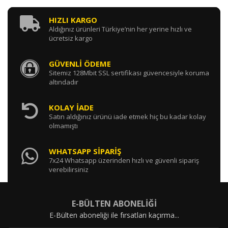
HIZLI KARGO
Aldığınız ürünleri Türkiye’nin her yerine hızlı ve
ücretsiz kargo
GÜVENLİ ÖDEME
Sitemiz 128Mbit SSL sertifikası güvencesiyle koruma
altındadır
KOLAY İADE
Satın aldığınız ürünü iade etmek hiç bu kadar kolay
olmamıştı
WHATSAPP SİPARİŞ
7x24 Whatsapp üzerinden hızlı ve güvenli sipariş
verebilirsiniz
E-BÜLTEN ABONELİĞİ
E-Bülten aboneliği ile fırsatları kaçırma...