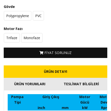
Gövde
Polypropylene
PVC
Motor Fazı
Trifaze
Monofaze
FİYAT SORUNUZ
ÜRÜN DETAYI
ÜRÜN YORUMLARI
TESLİMAT BİLGİLERİ
Pompa
Giriş Çıkış
Motor
Motor
Tipi
Gücü
Devri
inch
mm
kW
Rpm