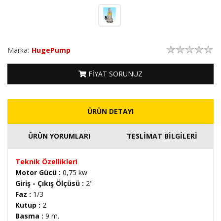
Marka:
HugePump
FİYAT SORUNUZ
ÜRÜN DETAYI
ÜRÜN YORUMLARI
TESLİMAT BİLGİLERİ
Teknik Özellikleri
Motor Gücü :
0,75 kw
Giriş - Çıkış Ölçüsü :
2"
Faz :
1/3
Kutup :
2
Basma :
9 m.