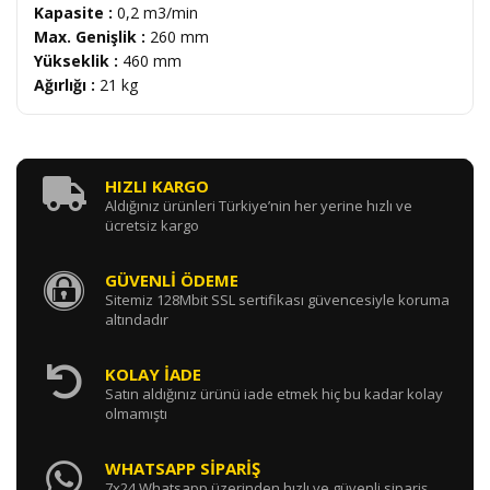
Kapasite :
0,2 m
3
/min
Max. Genişlik :
260 mm
Yükseklik :
460 mm
Ağırlığı :
21 kg
HIZLI KARGO
Aldığınız ürünleri Türkiye’nin her yerine hızlı ve
ücretsiz kargo
GÜVENLİ ÖDEME
Sitemiz 128Mbit SSL sertifikası güvencesiyle koruma
altındadır
KOLAY İADE
Satın aldığınız ürünü iade etmek hiç bu kadar kolay
olmamıştı
WHATSAPP SİPARİŞ
7x24 Whatsapp üzerinden hızlı ve güvenli sipariş