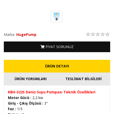
Marka:
HugePump
FİYAT SORUNUZ
ÜRÜN DETAYI
ÜRÜN YORUMLARI
TESLİMAT BİLGİLERİ
KBH-322S Deniz Suyu Pompası Teknik Özellikleri
Motor Gücü :
2,2 kw
Giriş - Çıkış Ölçüsü :
3"
Faz :
1/3