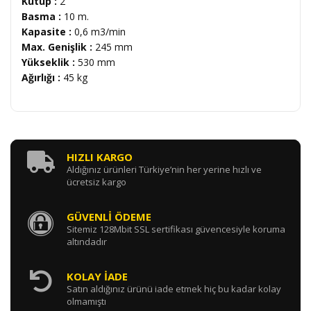
Kutup :
2
Basma :
10 m.
Kapasite :
0,6 m
3
/min
Max. Genişlik :
245 mm
Yükseklik :
530 mm
Ağırlığı :
45 kg
HIZLI KARGO
Aldığınız ürünleri Türkiye’nin her yerine hızlı ve
ücretsiz kargo
GÜVENLİ ÖDEME
Sitemiz 128Mbit SSL sertifikası güvencesiyle koruma
altındadır
KOLAY İADE
Satın aldığınız ürünü iade etmek hiç bu kadar kolay
olmamıştı