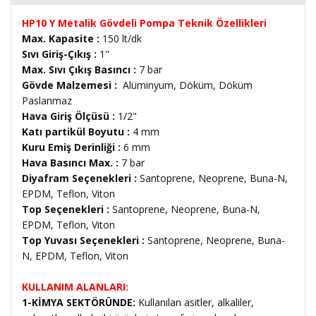
HP10 Y Metalik Gövdeli Pompa Teknik Özellikleri
Max. Kapasite :
150 lt/dk
Sıvı Giriş-Çıkış :
1"
Max. Sıvı Çıkış Basıncı :
7 bar
Gövde Malzemesi :
Alüminyum, Döküm, Döküm
Paslanmaz
Hava Giriş Ölçüsü :
1/2"
Katı partikül Boyutu :
4 mm
Kuru Emiş Derinliği :
6 mm
Hava Basıncı Max. :
7 bar
Diyafram Seçenekleri :
Santoprene, Neoprene, Buna-N,
EPDM, Teflon, Viton
Top Seçenekleri :
Santoprene, Neoprene, Buna-N,
EPDM, Teflon, Viton
Top Yuvası Seçenekleri :
Santoprene, Neoprene, Buna-
N, EPDM, Teflon, Viton
KULLANIM ALANLARI:
1-KİMYA SEKTÖRÜNDE:
Kullanılan asitler, alkaliler,