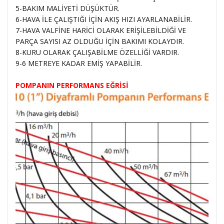
5-BAKIM MALİYETİ DÜŞÜKTÜR.
6-HAVA İLE ÇALIŞTIĞI İÇİN AKIŞ HIZI AYARLANABİLİR.
7-HAVA VALFİNE HARİCİ OLARAK ERİŞİLEBİLDİĞİ VE
PARÇA SAYISI AZ OLDUĞU İÇİN BAKIMI KOLAYDIR.
8-KURU OLARAK ÇALIŞABİLME ÖZELLİĞİ VARDIR.
9-6 METREYE KADAR EMİŞ YAPABİLİR.
POMPANIN PERFORMANS EĞRİSİ