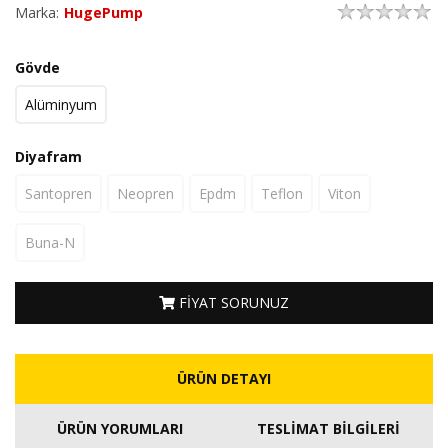
Marka:
HugePump
Gövde
Alüminyum
Diyafram
Santopren
Neopren
Epdm
Teflon
Viton
Buna-N
FİYAT SORUNUZ
ÜRÜN DETAYI
ÜRÜN YORUMLARI
TESLİMAT BİLGİLERİ