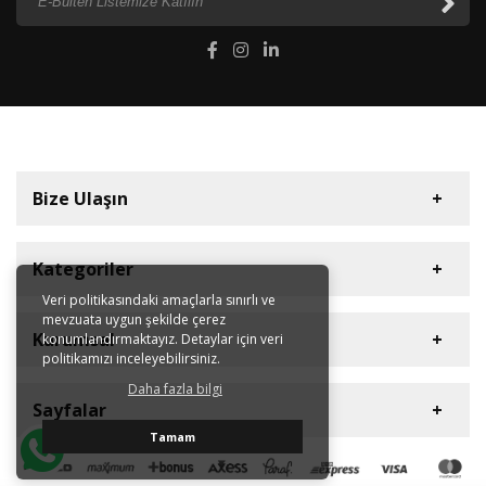
Bize Ulaşın
Kategoriler
Veri politikasındaki amaçlarla sınırlı ve
mevzuata uygun şekilde çerez
Diyaframlı Pompalar
Müşteri Hizmetleri
Kurumsal
konumlandırmaktayız. Detaylar için veri
Dişli Pompalar
politikamızı inceleyebilirsiniz.
+90 212 613 41 42
Plastik Asit Pompaları
Daha fazla bilgi
Hakkımızda
E-Posta Adresi
Sayfalar
Dozaj Pompaları
Sertifikalar
info@hugepump.com
Tamam
Blower
Kataloglar
Gizlilik ve Kullanım Şartları
Ulaşım Bilgileri
Dalgıç Pompalar