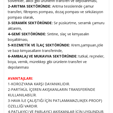
solventler, alkol gibi ürünlerin transferi ve depolanması,
2-ARITMA SEKTÖRÜNDE:
Arıtma tesislerinde çamur
transferi, filtrepres pompası, dozaj pompası ve sirkülasyon
pompası olarak,
3-SERAMİK SEKTÖRÜNDE:
Sır püskürtme, seramik çamuru
aktarımı,
4-GEMİ SEKTÖRÜNDE:
Sintine, slaç ve kimyasalın
boşaltılması,
5-KOZMETİK VE İLAÇ SEKTÖRÜNDE:
Krem,şampuan,jöle
ve bazı kimyasalların transferinde,
6-AMBALAJ VE MUKAVVA SEKTÖRÜNDE:
tutkal, reçineler,
boya, vernik, mürekkep gibi ürünlerin transferi ve
depolanması
AVANTAJLARI:
1-KOROZYANA KARŞI DAYANIKLIDIR.
2-PARTİKÜL İÇEREN AKIŞKANLARIN TRANSFERİNDE
KULLANILABİLİR.
3-HAVA İLE ÇALIŞTIĞI İÇİN PATLAMAMAZLIK(EX-PROOF)
ÖZELLİĞİ VARDIR.
4-PATLAYICI VE PARLAYICI AKIŞKANLAR İÇİN UYGUNDUR.