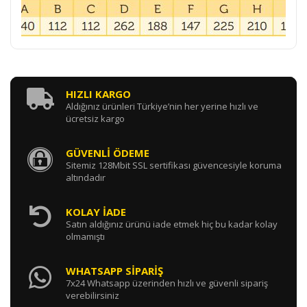
HIZLI KARGO
Aldığınız ürünleri Türkiye’nin her yerine hızlı ve
ücretsiz kargo
GÜVENLİ ÖDEME
Sitemiz 128Mbit SSL sertifikası güvencesiyle koruma
altındadır
KOLAY İADE
Satın aldığınız ürünü iade etmek hiç bu kadar kolay
olmamıştı
WHATSAPP SİPARİŞ
7x24 Whatsapp üzerinden hızlı ve güvenli sipariş
verebilirsiniz