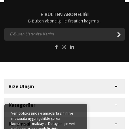
E-BÜLTEN ABONELİĞİ
E-Bülten aboneliği ile fırsatları kaçırma...
Bize Ulaşın
Kategoriler
Veri politikasındaki amaçlarla sınırlı ve
mevzuata uygun şekilde çerez
Diyaframlı Pompalar
Müşteri Hizmetleri
Kurumsal
konumlandırmaktayız. Detaylar için veri
Dişli Pompalar
politikamızı inceleyebilirsiniz.