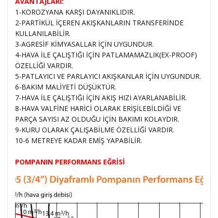
AVANTAJLARI:
1-KOROZYANA KARŞI DAYANIKLIDIR.
2-PARTİKÜL İÇEREN AKIŞKANLARIN TRANSFERİNDE
KULLANILABİLİR.
3-AGRESİF KİMYASALLAR İÇİN UYGUNDUR.
4-HAVA İLE ÇALIŞTIĞI İÇİN PATLAMAMAZLIK(EX-PROOF)
ÖZELLİĞİ VARDIR.
5-PATLAYICI VE PARLAYICI AKIŞKANLAR İÇİN UYGUNDUR.
6-BAKIM MALİYETİ DÜŞÜKTÜR.
7-HAVA İLE ÇALIŞTIĞI İÇİN AKIŞ HIZI AYARLANABİLİR.
8-HAVA VALFİNE HARİCİ OLARAK ERİŞİLEBİLDİĞİ VE
PARÇA SAYISI AZ OLDUĞU İÇİN BAKIMI KOLAYDIR.
9-KURU OLARAK ÇALIŞABİLME ÖZELLİĞİ VARDIR.
10-6 METREYE KADAR EMİŞ YAPABİLİR.
POMPANIN PERFORMANS EĞRİSİ