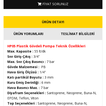
FİYAT SORUNUZ
ÜRÜN DETAYI
ÜRÜN YORUMLARI
TESLİMAT BİLGİLERİ
HP05 Plastik Gövdeli Pompa Teknik Özellikleri
Max. Kapasite :
55 lt/dk
Sıvı Giriş-Çıkış :
3/4"
Max. Sıvı Çıkış Basıncı :
7 bar
Gövde Malzemesi :
PB
Hava Giriş Ölçüsü :
1/4"
Katı partikül Boyutu :
3 mm
Kuru Emiş Derinliği :
6 mm
Hava Basıncı Max. :
7 bar
Diyafram Seçenekleri :
Santoprene, Neoprene, Buna-N,
EPDM, Teflon, Viton
Top Seçenekleri :
Santoprene, Neoprene, Buna-N,