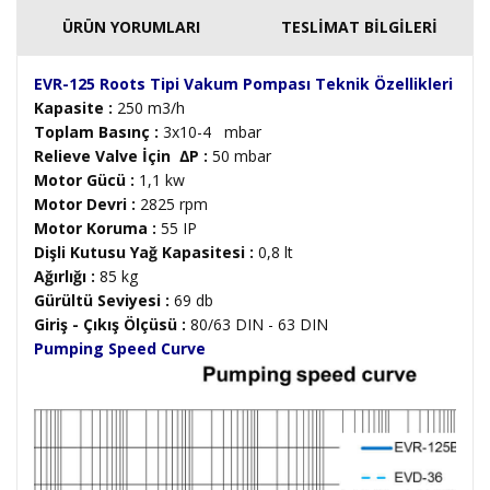
ÜRÜN YORUMLARI
TESLİMAT BİLGİLERİ
EVR-125 Roots Tipi Vakum Pompası Teknik Özellikleri
Kapasite :
250 m
3
/h
Toplam Basınç :
3x10
-4
mbar
Relieve Valve İçin ∆P
:
50
mbar
Motor Gücü :
1,1 kw
Motor Devri
:
2825 rpm
Motor Koruma :
55 IP
Dişli Kutusu Yağ Kapasitesi :
0,8 lt
Ağırlığı :
85 kg
Gürültü Seviyesi :
69 db
Giriş - Çıkış Ölçüsü :
80/63 DIN - 63 DIN
Pumping Speed Curve