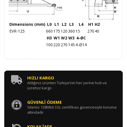
Dimensions (mm)
L0
L1
L2
L3
L4
H1
H2
EVR-125
660
175
120
360
15
270
40
H3
W1
W2
W3
4-ØC
100
220
270
145
4-Ø14
HIZLI KARGO
Aldığınız ürünleri Türkiye’nin her yerine hızlı ve
ücretsiz kargo
GÜVENLİ ÖDEME
Sitemiz 128Mbit SSL sertifikası güvencesiyle koruma
altındadır
KOLAY İADE