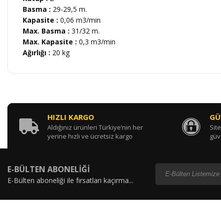
Basma :
29-29,5 m.
Kapasite :
0,06 m
3
/min
Max. Basma :
31/32 m.
Max. Kapasite :
0,3 m
3
/min
Ağırlığı :
20 kg
HIZLI KARGO
GÜ
Aldığınız ürünleri Türkiye’nin her
Site
yerine hızlı ve ücretsiz kargo
güv
E-BÜLTEN ABONELİĞİ
E-Bülten aboneliği ile fırsatları kaçırma...