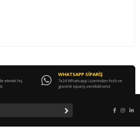
WHATSAPP SİPARİŞ
ade etmek hiç
7x24 Whatsapp üzerinden hızlı ve
tı
güvenli sipariş verebilirsiniz