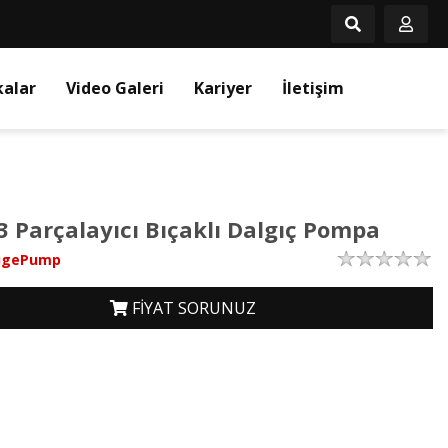
kalar
Video Galeri
Kariyer
İletişim
3 Parçalayıcı Bıçaklı Dalgıç Pompa
ugePump
FİYAT SORUNUZ