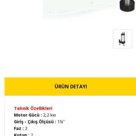
ÜRÜN DETAYI
Teknik Özellikleri
Motor Gücü :
2,2 kw
Giriş - Çıkış Ölçüsü :
1¼"
Faz :
3
Kutup :
2