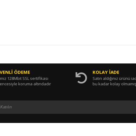
VENLİ ÖDEME
KOLAY İADE
miz 128Mbit SSL sertifikası
Satın aldığınız ürünü i
encesiyle koruma altındadır
bu kadar kolay olmamış