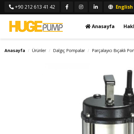
+90 212 613 41 42
English
Anasayfa
Hak
Anasayfa
Ürünler
Dalgıç Pompalar
Parçalayıcı Bıçaklı P