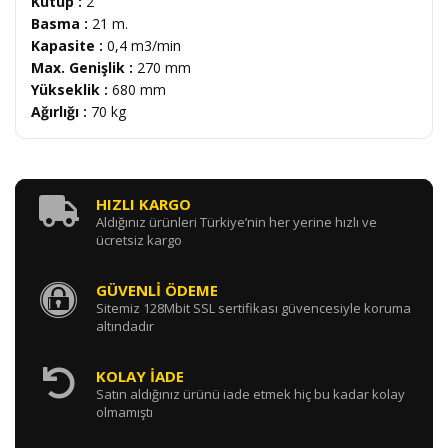
Kutup :
2
Basma :
21 m.
Kapasite :
0,4 m
3
/min
Max. Genişlik :
270 mm
Yükseklik :
680 mm
Ağırlığı :
70 kg
HIZLI KARGO
Aldığınız ürünleri Türkiye’nin her yerine hızlı ve
ücretsiz kargo
GÜVENLİ ÖDEME
Sitemiz 128Mbit SSL sertifikası güvencesiyle koruma
altındadır
KOLAY İADE
Satın aldığınız ürünü iade etmek hiç bu kadar kolay
olmamıştı