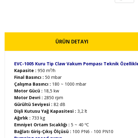
ÜRÜN DETAYI
EVC-1005 Kuru Tip Claw Vakum Pompası Teknik Özellikle
Kapasite :
950 m³/h
Final Basıncı :
50 mbar
Çalışma Basıncı :
180 ~ 1000 mbar
Motor Gücü :
18,5 kw
Motor Devri :
2850 rpm
Gürültü Seviyesi :
82 dB
Dişli Kutusu Yağ Kapasitesi :
3,2 lt
Ağırlık :
733 kg
Emniyet Ortam Sıcaklığı :
5 ~ 40 ºC
Bağlatı Giriş-Çıkış Ölçüsü
:
100 PN6 - 100 PN10