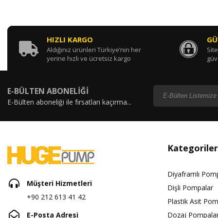
HIZLI KARGO
GÜ
Aldığınız ürünleri Türkiye’nin her
Site
yerine hızlı ve ücretsiz kargo
güv
E-BÜLTEN ABONELİĞİ
E-Bülten aboneliği ile fırsatları kaçırma...
Kategoriler
Diyaframlı Pom
Müşteri Hizmetleri
Dişli Pompalar
+90 212 613 41 42
Plastik Asit Pom
E-Posta Adresi
Dozaj Pompalar