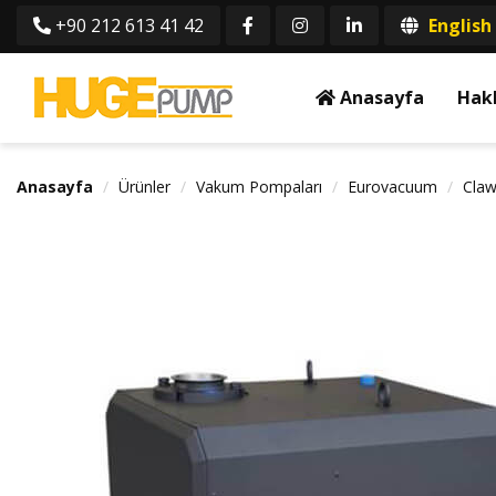
+90 212 613 41 42
English
Anasayfa
Hak
Anasayfa
Ürünler
Vakum Pompaları
Eurovacuum
Claw