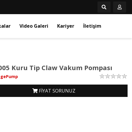
kalar
Video Galeri
Kariyer
İletişim
005 Kuru Tip Claw Vakum Pompası
ugePump
FİYAT SORUNUZ