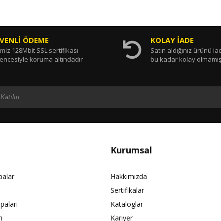
VENLİ ÖDEME
KOLAY İADE
miz 128Mbit SSL sertifikası
Satın aldığınız ürünü i
encesiyle koruma altındadır
bu kadar kolay olmamış
Kurumsal
palar
Hakkımızda
Sertifikalar
paları
Kataloglar
ı
Kariyer