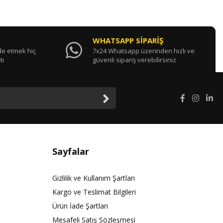
WHATSAPP SİPARİŞ
ade etmek hiç
7x24 Whatsapp üzerinden hızlı ve
tı
güvenli sipariş verebilirsiniz
Sayfalar
Gizlilik ve Kullanım Şartları
Kargo ve Teslimat Bilgileri
Ürün İade Şartları
Mesafeli Satış Sözleşmesi