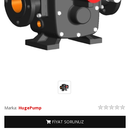
Marka:
HugePump
FİYAT SORUNUZ