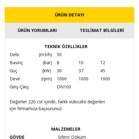
ÜRÜN DETAYI
ÜRÜN YORUMLARI
TESLİMAT BİLGİLERİ
TEKNİK ÖZELLİKLER
Debi
(m3/h)
50
Basınç
(bar)
8
10
12
Güç
(kW)
30
37
45
Devir
(rpm)
1000
1000
1000
Giriş-Çıkış
DN100
Değerler 220 cst içindir, farklı vizkozite değerleri
için firmamıza başvurunuz.
MALZEMELER
GÖVDE
Sifero Döküm