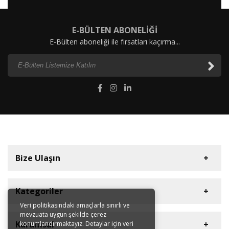
E-BÜLTEN ABONELİĞİ
E-Bülten aboneliği ile fırsatları kaçırma...
Bize Ulaşın
Kategoriler
Veri politikasındaki amaçlarla sınırlı ve
mevzuata uygun şekilde çerez
Diyaframlı Pompalar
Müşteri Hizmetleri
Kurumsal
konumlandırmaktayız. Detaylar için veri