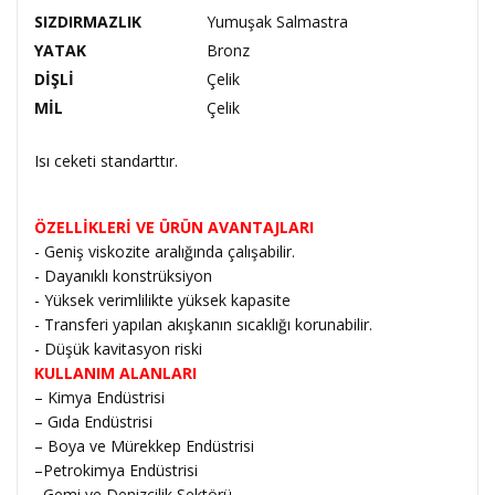
SIZDIRMAZLIK
Yumuşak Salmastra
YATAK
Bronz
DİŞLİ
Çelik
MİL
Çelik
Isı ceketi standarttır.
ÖZELLİKLERİ VE ÜRÜN AVANTAJLARI
- Geniş viskozite aralığında çalışabilir.
- Dayanıklı konstrüksiyon
- Yüksek verimlilikte yüksek kapasite
- Transferi yapılan akışkanın sıcaklığı korunabilir.
- Düşük kavitasyon riski
KULLANIM ALANLARI
– Kimya Endüstrisi
– Gıda Endüstrisi
– Boya ve Mürekkep Endüstrisi
–Petrokimya Endüstrisi
–Gemi ve Denizcilik Sektörü