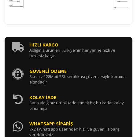
HIZLI KARGO
Aldığınız ürünleri Türkiye’nin her yerine hızlı ve
ücretsiz kargo
GÜVENLİ ÖDEME
Sitemiz 128Mbit SSL sertifikası güvencesiyle koruma
altındadır
KOLAY İADE
Satın aldığınız ürünü iade etmek hiç bu kadar kolay
olmamıştı
WHATSAPP SİPARİŞ
7x24 Whatsapp üzerinden hızlı ve güvenli sipariş
verebilirsiniz